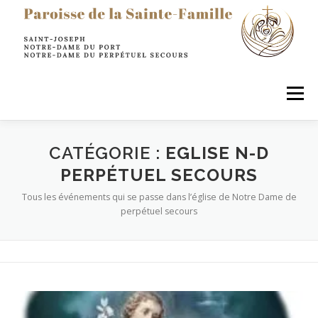
principal
Menu
LA PAROISSE
SACREMENTS
PRIER
CATÉGORIE :
EGLISE N-D
PERPÉTUEL SECOURS
Tous les événements qui se passe dans l’église de Notre Dame de
AGIR & SERVIR
ENFANTS
JEUNES
perpétuel secours
ADULTES
INFOS PRATIQUES
RESTONS EN CONTACT !