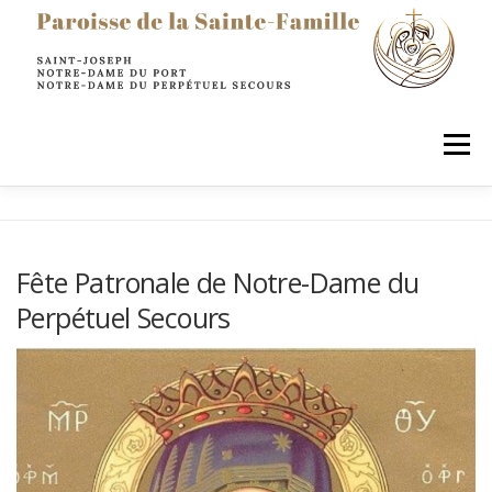
principal
Menu
LA PAROISSE
SACREMENTS
PRIER
Fête Patronale de Notre-Dame du
Perpétuel Secours
AGIR & SERVIR
ENFANTS
JEUNES
ADULTES
INFOS PRATIQUES
RESTONS EN CONTACT !