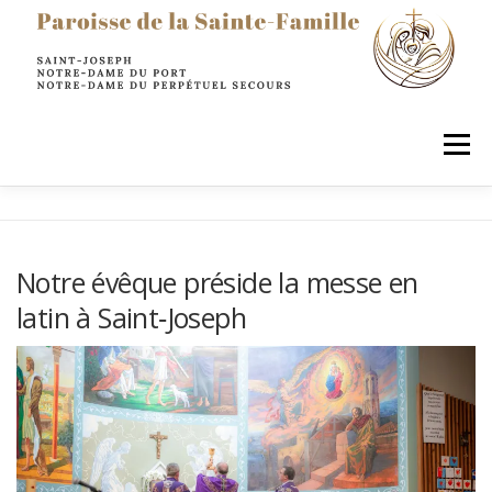
principal
Menu
LA PAROISSE
SACREMENTS
PRIER
Notre évêque préside la messe en
latin à Saint‑Joseph
AGIR & SERVIR
ENFANTS
JEUNES
ADULTES
INFOS PRATIQUES
RESTONS EN CONTACT !