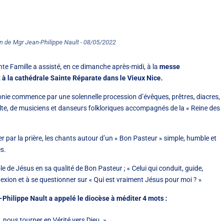
on de Mgr Jean-Philippe Nault - 08/05/2022
nte Famille a assisté, en ce dimanche après-midi, à la
messe
 à la cathédrale Sainte Réparate dans le Vieux Nice.
rémonie commence par une solennelle procession d’évêques, prêtres, diacres,
alte, de musiciens et danseurs folkloriques accompagnés de la « Reine des
er par la prière, les chants autour d’un « Bon Pasteur » simple, humble et
s.
e de Jésus en sa qualité de Bon Pasteur ; « Celui qui conduit, guide,
flexion et à se questionner sur « Qui est vraiment Jésus pour moi ? »
hilippe Nault a appelé le diocèse à méditer 4 mots :
u, nous tourner en Vérité vers Dieu. »