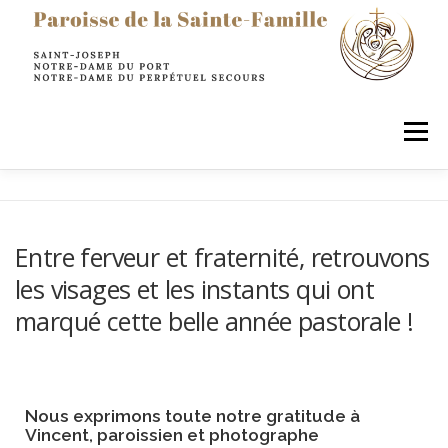
principal
Menu
LA PAROISSE
SACREMENTS
PRIER
Entre ferveur et fraternité, retrouvons
les visages et les instants qui ont
AGIR & SERVIR
ENFANTS
JEUNES
marqué cette belle année pastorale !
ADULTES
INFOS PRATIQUES
Nous exprimons toute notre gratitude à
RESTONS EN CONTACT !
Vincent, paroissien et photographe