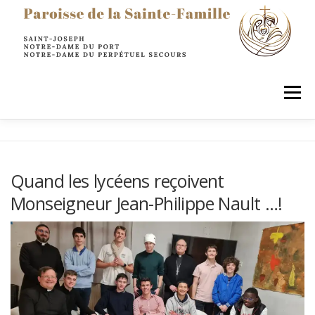
principal
Menu
LA PAROISSE
SACREMENTS
PRIER
Quand les lycéens reçoivent
Monseigneur Jean-Philippe Nault …!
AGIR & SERVIR
ENFANTS
JEUNES
ADULTES
INFOS PRATIQUES
RESTONS EN CONTACT !